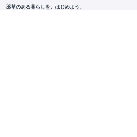
薬草のある暮らしを、はじめよう。
身近な植物たちは、実はすごい力を秘めています。
昔から受け継がれてきた知恵と合わせると、
自分の回復力だけではどうにもならなかったことも癒せ
たりする。
日本全国、世界各地で教わってきた、
おいしい、芳しい、慈しみのハーブたちの楽しみ方を、
簡単に、現代らしく使える方法で厳選して、
存分にお届けします！
手のひらでつながる、植物たちの世界。