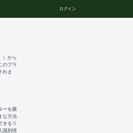
ログイン
」）から
このプラ
されま
ターを購
まな方法
できるリ
人識別情