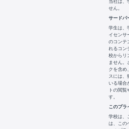
当社は、
せん。
サードパ
学生は、
イセンサ
のコンテ
れるコン
校からリ
ません。
クを含め
スには、
いる場合が
トの閲覧
す。
このプラ
学校は、
は、この