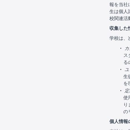
報を当社
生は個人
校関連活
収集した
学校は、
カ
ス
る
ユ
生
を
定
使
り
の
個人情報