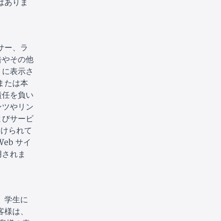
はありま
サー、ラ
告やその他
トに表示さ
または本
責任を負い
ンツやリン
よびサービ
設けられて
eb サイ
用されま
。学生に
客様は、