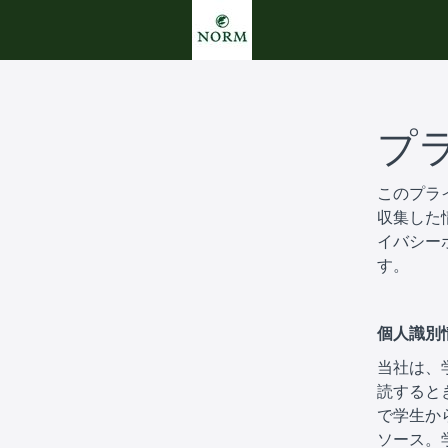
プ
このプラ
収集した
イバシー
す。
個人識別
当社は、
読すると
で学生か
ソース。